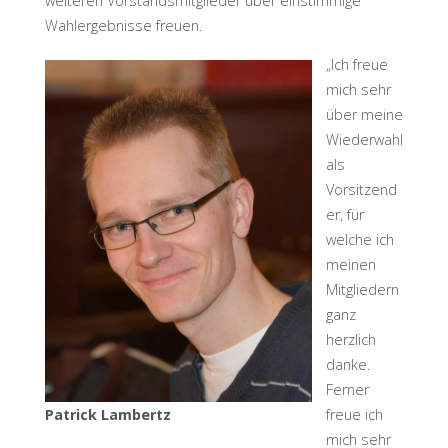
weiteren Vorstandsmitglieder über einstimmige
Wahlergebnisse freuen.
„Ich freue
mich sehr
über meine
Wiederwahl
als
Vorsitzend
er, für
welche ich
meinen
Mitgliedern
ganz
herzlich
danke.
Ferner
Patrick Lambertz
freue ich
mich sehr